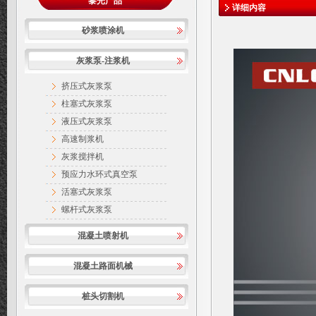
黎光产品
详细内容
砂浆喷涂机
灰浆泵-注浆机
挤压式灰浆泵
柱塞式灰浆泵
液压式灰浆泵
高速制浆机
灰浆搅拌机
预应力水环式真空泵
活塞式灰浆泵
螺杆式灰浆泵
混凝土喷射机
混凝土路面机械
桩头切割机