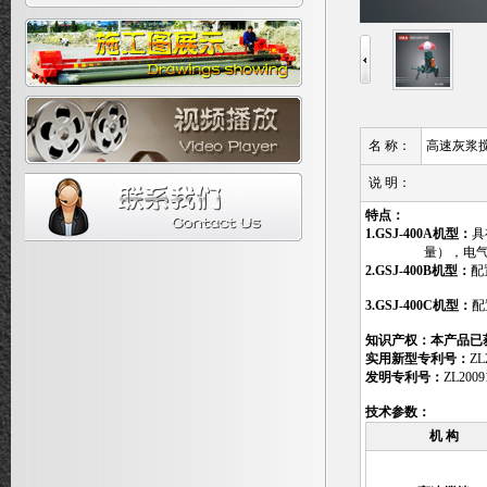
名 称：
高速灰浆
说 明：
特点：
1.GSJ-400A
机型：
具
量），电气控
2.GSJ-400B
机型：
配
3.GSJ-400C
机型：
配
知识产权：本产品已
实用新型专利号：
ZL
发明专利号：
ZL2009
技术参数：
机 构